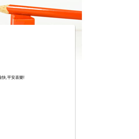
愉快,平安喜樂!